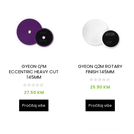
GYEON Q²M
GYEON Q2M ROTARY
ECCENTRIC HEAVY CUT
FINISH 145MM
145MM
0
25.90
KM
o
0
27.50
KM
d
o
5
d
5
Pročitaj više
Pročitaj više