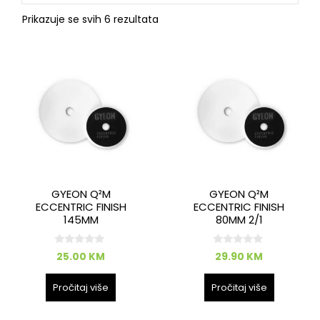
Prikazuje se svih 6 rezultata
GYEON Q²M
GYEON Q²M
ECCENTRIC FINISH
ECCENTRIC FINISH
145MM
80MM 2/1
0
0
25.00
KM
29.90
KM
o
o
d
d
5
5
Pročitaj više
Pročitaj više