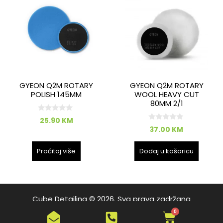
GYEON Q2M ROTARY
GYEON Q2M ROTARY
POLISH 145MM
WOOL HEAVY CUT
80MM 2/1
0
25.90
KM
o
0
37.00
KM
d
o
5
d
5
Pročitaj više
Dodaj u košaricu
Cube Detailing © 2026. Sva prava zadržana
Artikal je dodan u korpu
Provjeriti
0
0 items -
0.00
KM