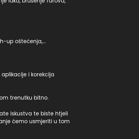
je laka, brušenje farova,
uch-up oštećenja,…
plikacije i korekcija
om trenutku bitno.
te iskustva te biste htjeli
vanje ćemo usmjeriti u tom