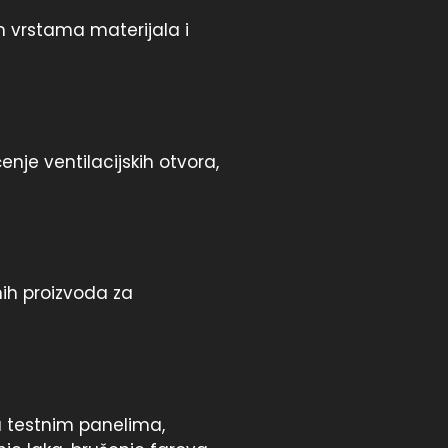
im vrstama materijala i
enje ventilacijskih otvora,
nih proizvoda za
na testnim panelima,