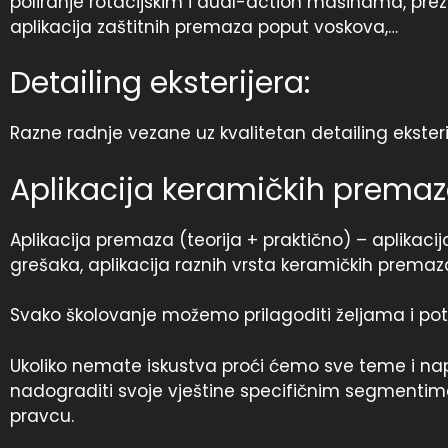
poliranje rotacijskim i dual-action mašinama, prez
aplikacija zaštitnih premaza poput voskova,…
Detailing eksterijera:
Razne radnje vezane uz kvalitetan detailing ekster
Aplikacija keramičkih premaz
Aplikacija premaza (teorija + praktično) – aplikacij
grešaka, aplikacija raznih vrsta keramičkih prem
Svako školovanje možemo prilagoditi željama i potr
Ukoliko nemate iskustva proći ćemo sve teme i naprav
nadograditi svoje vještine specifičnim segmentima,
pravcu.