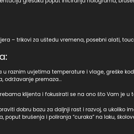
entacija grešaka poput iniciranja holograma, brušen
ijera – trikovi za uštedu vremena, posebni alati, to
a:
a u raznim uvjetima temperature i vlage, greške kod a
aza, održavanje premaza…
ebama klijenta i fokusirati se na ono što Vam je u t
iti dobru bazu za daljnji rast i razvoj, a ukoliko ima
 poput brušenja i poliranja “curaka” na laku, školo