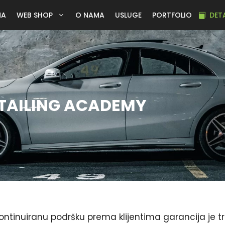
NA
WEB SHOP
O NAMA
USLUGE
PORTFOLIO
DET
TAILING ACADEMY
ontinuiranu podršku prema klijentima garancija je t