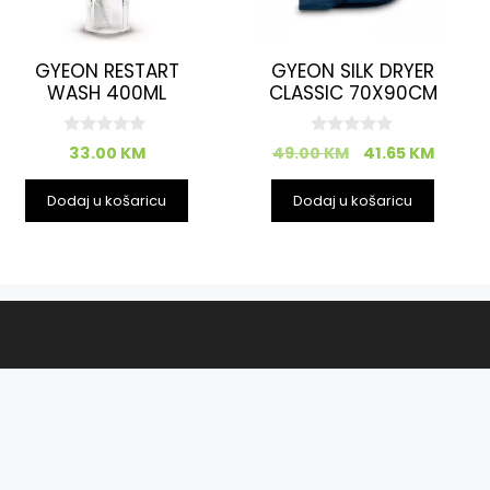
GYEON RESTART
GYEON SILK DRYER
WASH 400ML
CLASSIC 70X90CM
0
0
33.00
KM
49.00
KM
41.65
KM
o
o
d
d
5
5
Dodaj u košaricu
Dodaj u košaricu