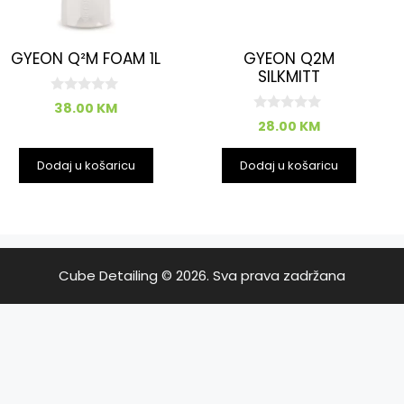
GYEON Q²M FOAM 1L
GYEON Q2M
SILKMITT
0
38.00
KM
o
0
28.00
KM
d
o
5
d
5
Dodaj u košaricu
Dodaj u košaricu
Cube Detailing © 2026. Sva prava zadržana