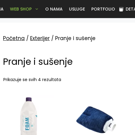
NA
WEB SHOP
O NAMA
USLUGE
PORTFOLIO
DET
Početna
/
Exterijer
/ Pranje i sušenje
Pranje i sušenje
Prikazuje se svih 4 rezultata