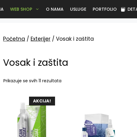
NA
WEB SHOP
O NAMA
USLUGE
PORTFOLIO
DET
Početna
/
Exterijer
/ Vosak i zaštita
Vosak i zaštita
Prikazuje se svih 11 rezultata
AKCIJA!