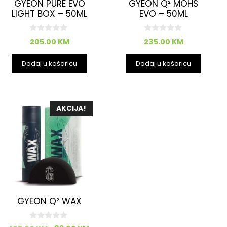
GYEON PURE EVO
GYEON Q² MOHS
LIGHT BOX – 50ML
EVO – 50ML
0
0
205.00
KM
235.00
KM
o
o
d
d
5
5
Dodaj u košaricu
Dodaj u košaricu
AKCIJA!
GYEON Q² WAX
0