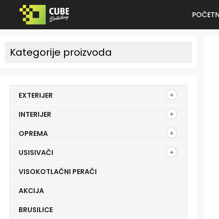
POČET
Kategorije proizvoda
EXTERIJER
INTERIJER
OPREMA
USISIVAČI
VISOKOTLAČNI PERAČI
AKCIJA
BRUSILICE