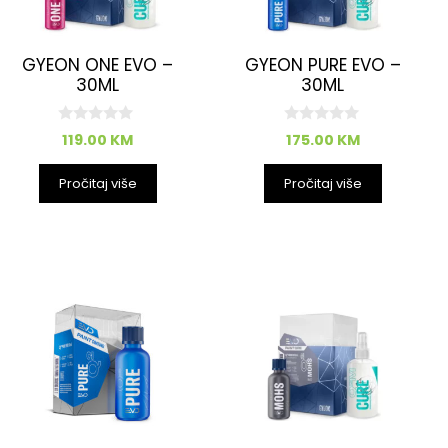
GYEON ONE EVO –
GYEON PURE EVO –
30ML
30ML
0
0
119.00
KM
175.00
KM
o
o
d
d
5
5
Pročitaj više
Pročitaj više