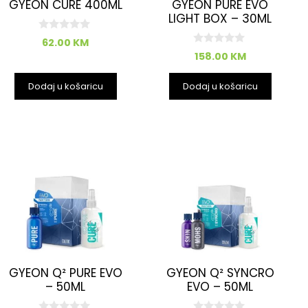
GYEON CURE 400ML
GYEON PURE EVO
LIGHT BOX – 30ML
0
62.00
KM
o
0
158.00
KM
d
o
5
d
5
Dodaj u košaricu
Dodaj u košaricu
GYEON Q² PURE EVO
GYEON Q² SYNCRO
– 50ML
EVO – 50ML