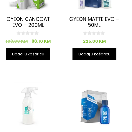
GYEON CANCOAT
GYEON MATTE EVO –
EVO – 200ML
50ML
0
0
109.00
KM
98.10
KM
225.00
KM
o
o
d
d
5
5
Dodaj u košaricu
Dodaj u košaricu