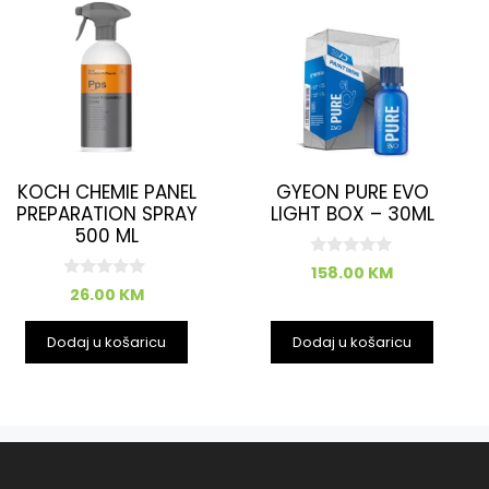
KOCH CHEMIE PANEL
GYEON PURE EVO
PREPARATION SPRAY
LIGHT BOX – 30ML
500 ML
0
158.00
KM
o
0
26.00
KM
d
o
5
d
5
Dodaj u košaricu
Dodaj u košaricu