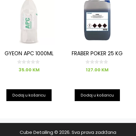
GYEON APC 1000ML
FRABER POKER 25 KG
0
0
35.00
KM
127.00
KM
o
o
d
d
5
5
Dodaj u košaricu
Dodaj u košaricu
Cube Detailing © 2026. Sva prava zadržana