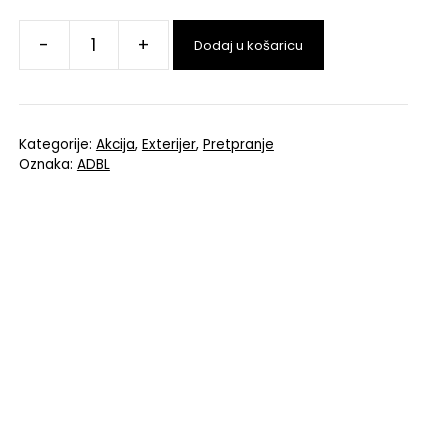
-
+
Dodaj u košaricu
Kategorije:
Akcija
,
Exterijer
,
Pretpranje
Oznaka:
ADBL