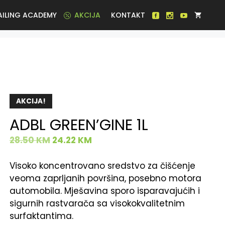
AILING ACADEMY
AKCIJA
KONTAKT
AKCIJA!
ADBL GREEN’GINE 1L
28.50
KM
24.22
KM
Visoko koncentrovano sredstvo za čišćenje
veoma zaprljanih površina, posebno motora
automobila. Mješavina sporo isparavajućih i
sigurnih rastvarača sa visokokvalitetnim
surfaktantima.