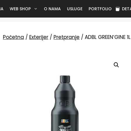
NA
WEB SHOP
O NAMA
USLUGE
PORTFOLIO
DET
Početna
/
Exterijer
/
Pretpranje
/ ADBL GREEN’GINE 1L