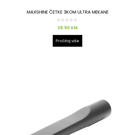
MAXSHINE ČETKE 3KOM ULTRA MEKANE
0
28.90
KM
o
d
5
Pročitaj više