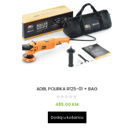
ADBL POLIRKA R125-01 + BAG
0
485.00
KM
o
d
5
Dodaj u košaricu