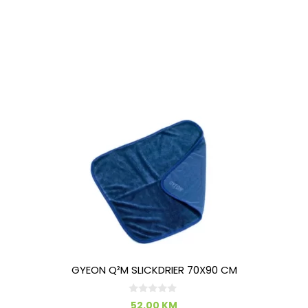
GYEON Q²M SLICKDRIER 70X90 CM
0
52.00
KM