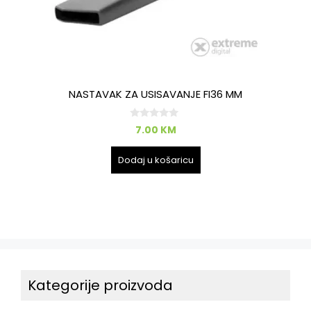
NASTAVAK ZA USISAVANJE FI36 MM
0
7.00
KM
o
d
5
Dodaj u košaricu
Kategorije proizvoda