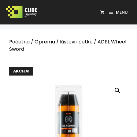
MENU
Početna
/
Oprema
/
Kistovi i četke
/ ADBL Wheel
Sword
AKCIJA!