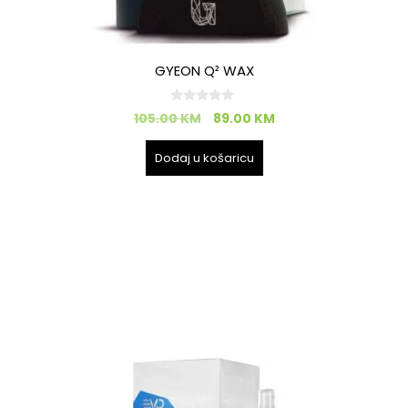
GYEON Q² WAX
0
105.00
KM
89.00
KM
o
d
5
Dodaj u košaricu