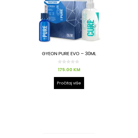
GYEON PURE EVO – 30ML
0
175.00
KM
o
d
5
Pročitaj više