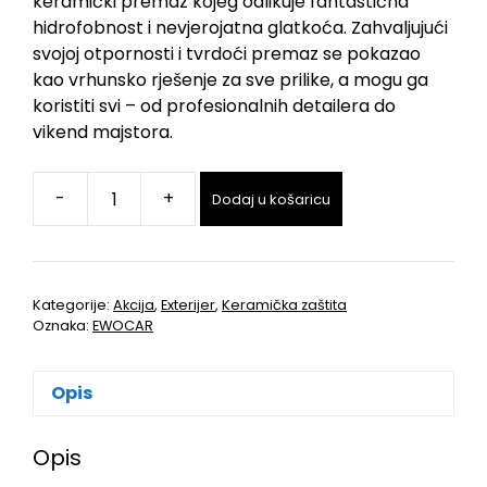
keramički premaz kojeg odlikuje fantastična
hidrofobnost i nevjerojatna glatkoća. Zahvaljujući
svojoj otpornosti i tvrdoći premaz se pokazao
kao vrhunsko rješenje za sve prilike, a mogu ga
koristiti svi – od profesionalnih detailera do
vikend majstora.
-
+
Dodaj u košaricu
Kategorije:
Akcija
,
Exterijer
,
Keramička zaštita
Oznaka:
EWOCAR
Opis
Opis