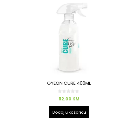
GYEON CURE 400ML
0
62.00
KM
o
d
5
Dodaj u košaricu