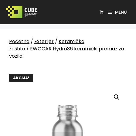
MENU
Početna
/
Exterijer
/
Keramička
zaštita
/ EWOCAR Hydro36 keramički premaz za
vozila
AKCIJA!