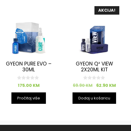
AKCIJA!
GYEON PURE EVO –
GYEON Q² VIEW
30ML
2X20ML KIT
0
0
175.00
KM
69.90
KM
62.90
KM
o
o
d
d
5
5
Pročitaj više
Dodaj u košaricu