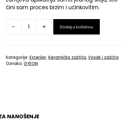
čini sam proces brzim i učinkovitim.
-
+
Dodaj u košaricu
Kategorije:
Exterijer
,
Keramička zaštita
,
Vosak i zaštita
Oznaka:
GYEON
T ZA NANOŠENJE