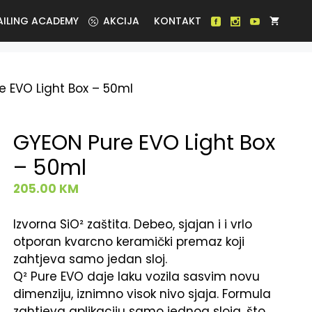
AILING ACADEMY
AKCIJA
KONTAKT
 EVO Light Box – 50ml
GYEON Pure EVO Light Box
– 50ml
205.00
KM
Izvorna SiO² zaštita. Debeo, sjajan i i vrlo
otporan kvarcno keramički premaz koji
zahtjeva samo jedan sloj.
Q² Pure EVO daje laku vozila sasvim novu
dimenziju, iznimno visok nivo sjaja. Formula
zahtjeva aplikaciju samo jednog sloja, što