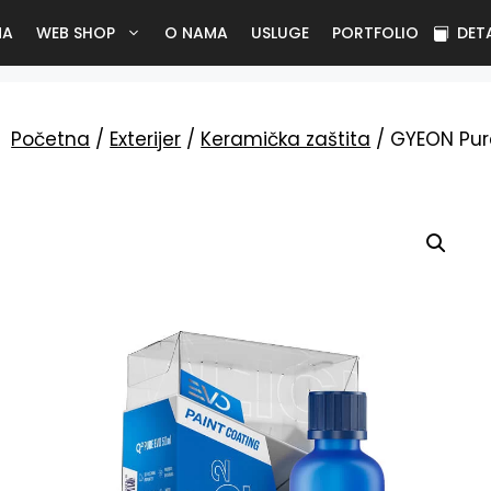
NA
WEB SHOP
O NAMA
USLUGE
PORTFOLIO
DET
Početna
/
Exterijer
/
Keramička zaštita
/ GYEON Pure