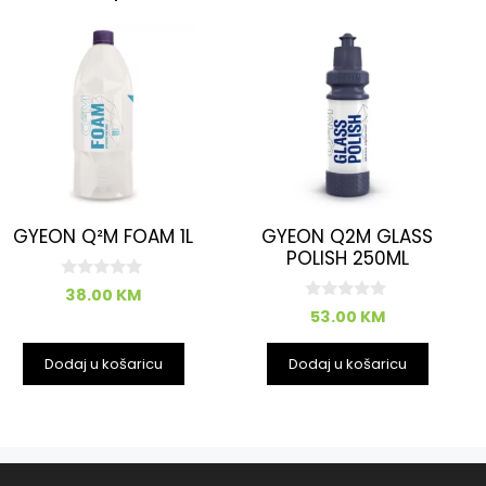
GYEON Q²M FOAM 1L
GYEON Q2M GLASS
POLISH 250ML
0
38.00
KM
o
0
53.00
KM
d
o
5
d
5
Dodaj u košaricu
Dodaj u košaricu