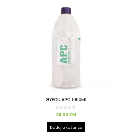
GYEON APC 1000ML
0
35.00
KM
o
d
5
Dodaj u košaricu