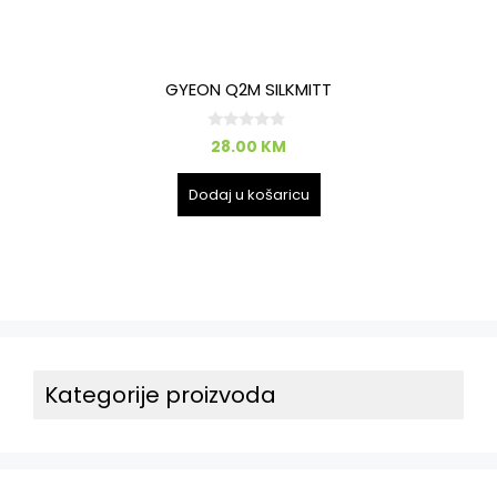
GYEON Q2M SILKMITT
0
28.00
KM
o
d
5
Dodaj u košaricu
Kategorije proizvoda