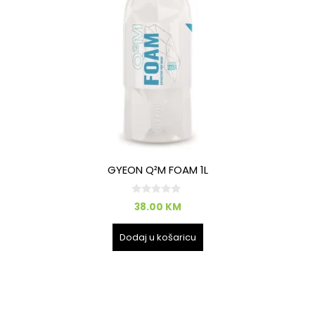
GYEON Q²M FOAM 1L
0
38.00
KM
o
d
5
Dodaj u košaricu