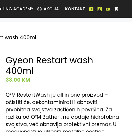
AILING ACADEMY
AKCIJA
KONTAKT
rt wash 400ml
Gyeon Restart wash
400ml
33.00
KM
Q²M RestartWash je all in one proizvod –
očistiti će, dekontaminirati i obnoviti
prvobitna svojstva zaštićenih površina. Za
razliku od Q²M Bathe+, ne dodaje hidrofobna
svojstva, već obnavlja protektivni premaz. U
mogućnosti je ukloniti metalne čestice