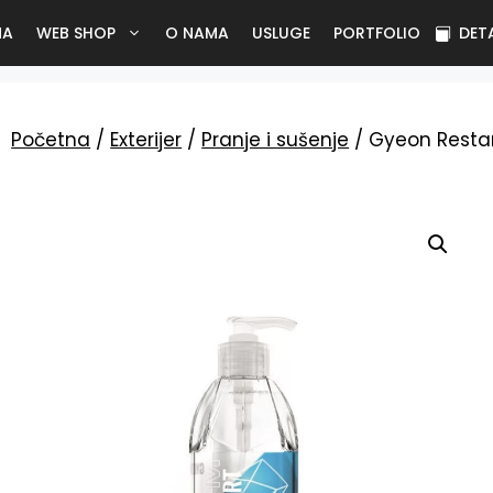
NA
WEB SHOP
O NAMA
USLUGE
PORTFOLIO
DET
Početna
/
Exterijer
/
Pranje i sušenje
/ Gyeon Resta