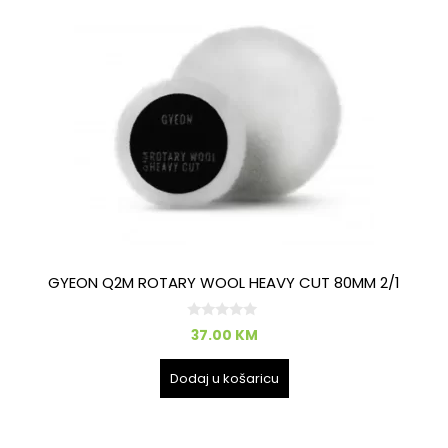
GYEON Q2M ROTARY WOOL HEAVY CUT 80MM 2/1
0
37.00
KM
o
d
5
Dodaj u košaricu