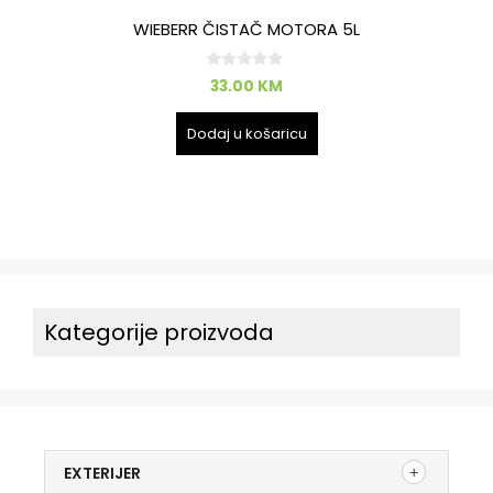
WIEBERR ČISTAČ MOTORA 5L
0
33.00
KM
o
d
5
Dodaj u košaricu
Kategorije proizvoda
EXTERIJER