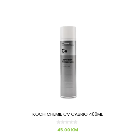
KOCH CHEMIE CV CABRIO 400ML
0
45.00
KM
o