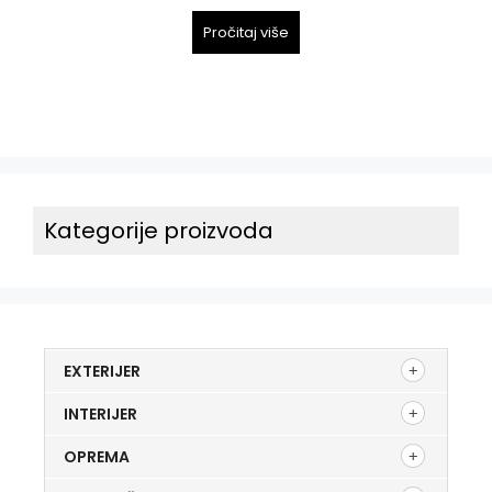
d
5
Pročitaj više
Kategorije proizvoda
EXTERIJER
INTERIJER
OPREMA