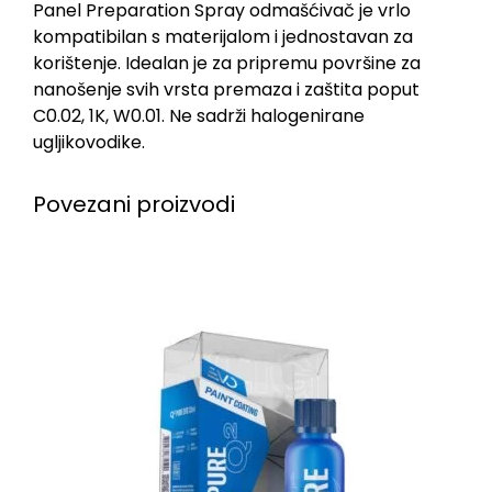
Panel Preparation Spray odmašćivač je vrlo
kompatibilan s materijalom i jednostavan za
korištenje. Idealan je za pripremu površine za
nanošenje svih vrsta premaza i zaštita poput
C0.02, 1K, W0.01. Ne sadrži halogenirane
ugljikovodike.
Povezani proizvodi