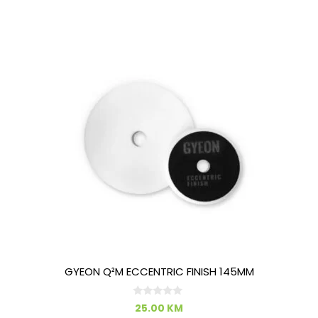
GYEON Q²M ECCENTRIC FINISH 145MM
0
25.00
KM
o