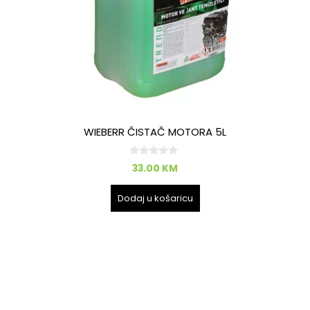
WIEBERR ČISTAČ MOTORA 5L
0
33.00
KM
o
d
5
Dodaj u košaricu