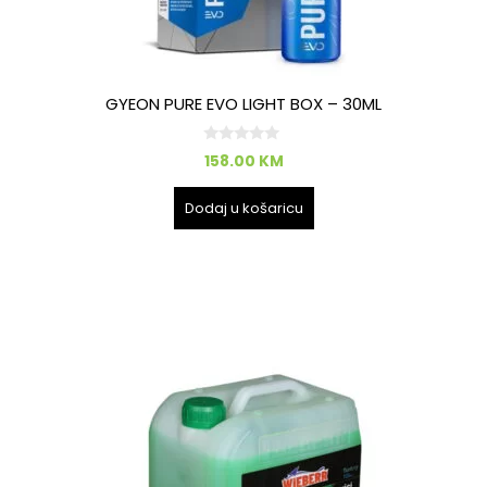
GYEON PURE EVO LIGHT BOX – 30ML
0
158.00
KM
o
d
5
Dodaj u košaricu