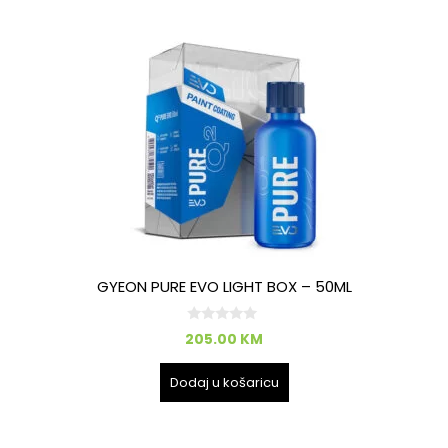
GYEON PURE EVO LIGHT BOX – 50ML
0
205.00
KM
o
d
5
Dodaj u košaricu