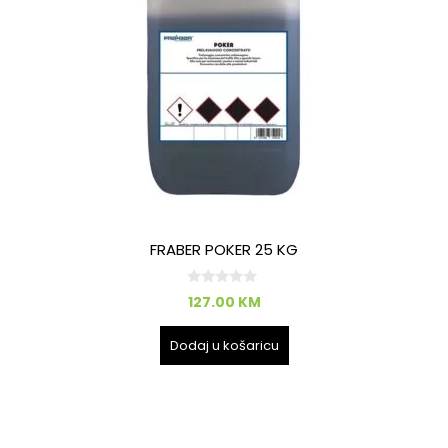
FRABER POKER 25 KG
0
127.00
KM
o
d
5
Dodaj u košaricu