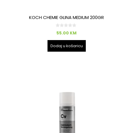
KOCH CHEMIE GLINA MEDIUM 200GR
0
55.00
KM
o
d
5
Dodaj u košaricu