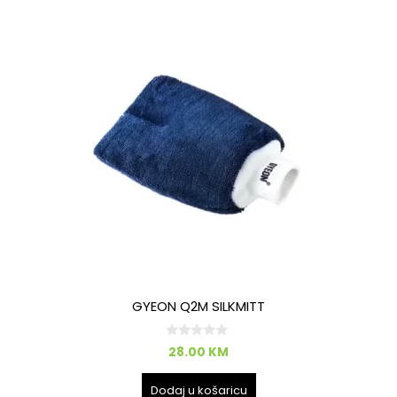
GYEON Q2M SILKMITT
0
28.00
KM
o
d
5
Dodaj u košaricu