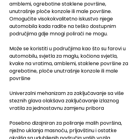
amblemi, ogrebotine staklene površine,
unutrašnje ploče konzole ili male površine.
Omogućite visokokvalitetno iskustvo njege
automobila kada radite na teško dostupnim
područjima gdje mnogi polirači ne mogu.
Može se koristiti u područjima kao što su farovi u
automobilu, svjetla za maglu, kočiona svjetla,
kvake na vratima, amblemi, staklene površine za
ogrebotine, ploče unutrašnje konzole ili male
površine
Univerzalni mehanizam za zaključavanje sa više
steznih glava olakšava zaključavanje izlaznog
vratila za jednostavnu zamjenu pribora
Posebno dizajniran za poliranje malih površina,
nježno uklanja masnoću, prljavštinu i ostatke
okoliša sa udubljenih područja vaših vozila