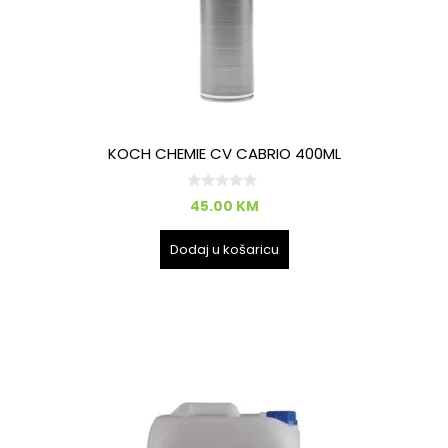
KOCH CHEMIE CV CABRIO 400ML
0
45.00
KM
o
d
5
Dodaj u košaricu