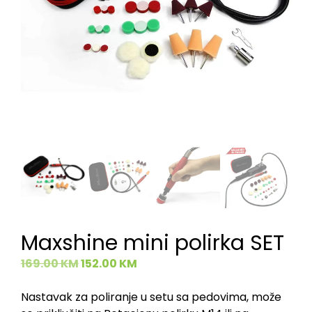
Maxshine mini polirka SET
169.00
KM
152.00
KM
Nastavak za poliranje u setu sa pedovima, može