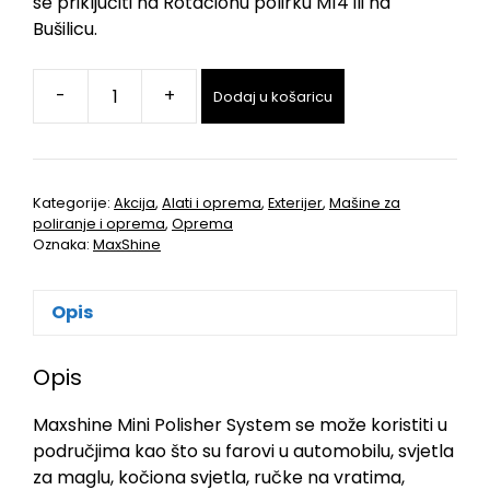
se priključiti na Rotacionu polirku M14 ili na
Bušilicu.
-
+
Dodaj u košaricu
Kategorije:
Akcija
,
Alati i oprema
,
Exterijer
,
Mašine za
poliranje i oprema
,
Oprema
Oznaka:
MaxShine
Opis
Opis
Maxshine Mini Polisher System se može koristiti u
područjima kao što su farovi u automobilu, svjetla
za maglu, kočiona svjetla, ručke na vratima,