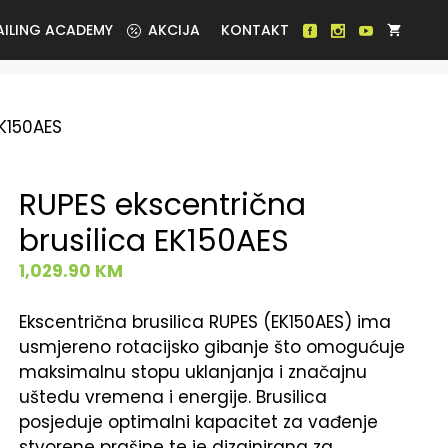
AILING ACADEMY
AKCIJA
KONTAKT
EK150AES
RUPES ekscentrična
brusilica EK150AES
1,029.90
KM
Ekscentrična brusilica RUPES (EK150AES) ima
usmjereno rotacijsko gibanje što omogućuje
maksimalnu stopu uklanjanja i značajnu
uštedu vremena i energije. Brusilica
posjeduje optimalni kapacitet za vađenje
stvorene prašine te je dizajnirana za