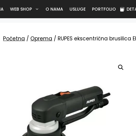
NA
WEB SHOP
O NAMA
USLUGE
PORTFOLIO
DET
Početna
/
Oprema
/ RUPES ekscentrična brusilica 