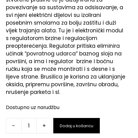
povezivanje sa sustavima za odsisavanje, a
svi njeni električni dijelovi su izolirani
posebnim smolama za bolju zaštitu i duži
vijek trajanja alata. Tu je i elektronički modul
s regulatorom brzine i regulacijom
preopterećenja. Regulator pritiska eliminira
učinak “povratnog udarca” baznog sloja na
površini, a ima i regulator brzine i bočnu
ručku koja se može montirati i s desne i s
lijeve strane. Brusilica je korisna za uklanjanje
oksida, pripremu površine, završnu obradu,
nrušenje parketa i sl.
Dostupno uz narudžbu
-
+
Dodaj u košaricu