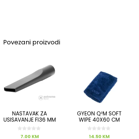
Povezani proizvodi
NASTAVAK ZA
GYEON Q²M SOFT
USISAVANJE FI36 MM
WIPE 40X60 CM
0
0
7.00
KM
14.50
KM
o
o