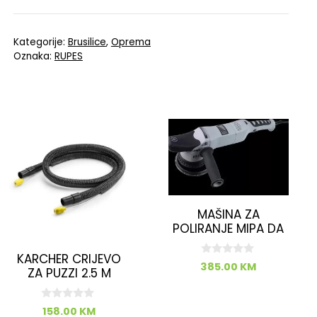
Kategorije:
Brusilice
,
Oprema
Oznaka:
RUPES
MAŠINA ZA
POLIRANJE MIPA DA
KARCHER CRIJEVO
0
385.00
KM
ZA PUZZI 2.5 M
o
d
5
0
158.00
KM
o