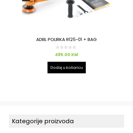
ADBL POLIRKA R125-01 + BAG
0
485.00
KM
o
d
5
Dodaj u košaricu
Kategorije proizvoda