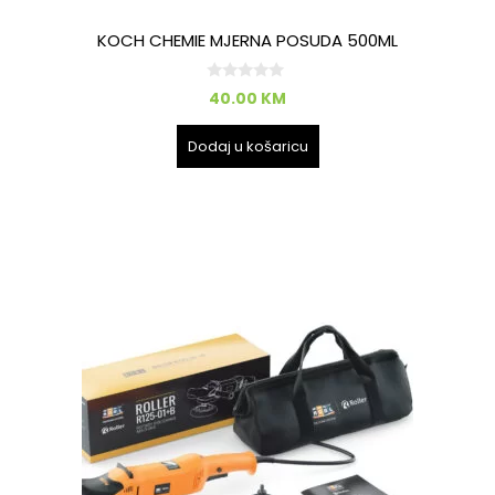
KOCH CHEMIE MJERNA POSUDA 500ML
0
40.00
KM
o
d
5
Dodaj u košaricu