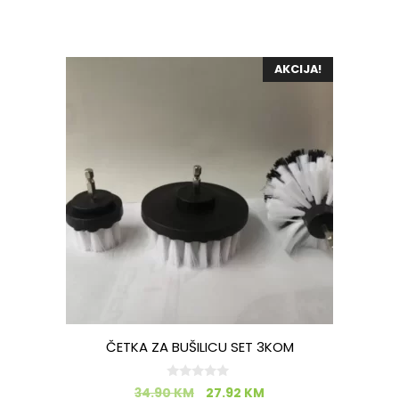
AKCIJA!
ČETKA ZA BUŠILICU SET 3KOM
0
34.90
KM
27.92
KM