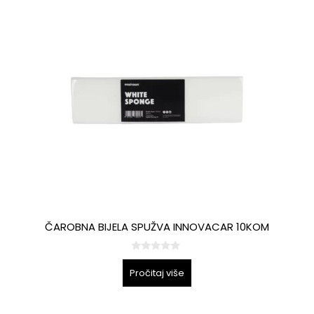
ČAROBNA BIJELA SPUŽVA INNOVACAR 10KOM
0
o
Pročitaj više
d
5