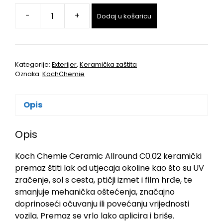
-
+
Dodaj u košaricu
Kategorije:
Exterijer
,
Keramička zaštita
Oznaka:
KochChemie
Opis
Opis
Koch Chemie Ceramic Allround C0.02 keramički
premaz štiti lak od utjecaja okoline kao što su UV
zračenje, sol s cesta, ptičji izmet i film hrđe, te
smanjuje mehanička oštećenja, značajno
doprinoseći očuvanju ili povećanju vrijednosti
vozila. Premaz se vrlo lako aplicira i briše.