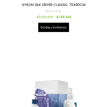
GYEON SILK DRYER CLASSIC 70X90CM
0
49.00
KM
41.65
KM
o
d
5
Dodaj u košaricu