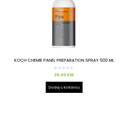
KOCH CHEMIE PANEL PREPARATION SPRAY 500 ML
0
26.00
KM
o
d
5
Dodaj u košaricu