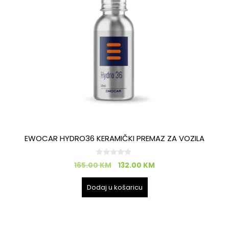
EWOCAR HYDRO36 KERAMIČKI PREMAZ ZA VOZILA
0
165.00
KM
132.00
KM
o
d
5
Dodaj u košaricu