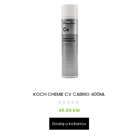
KOCH CHEMIE CV CABRIO 400ML
0
45.00
KM
o
d
5
Dodaj u košaricu