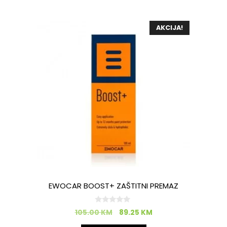
AKCIJA!
EWOCAR BOOST+ ZAŠTITNI PREMAZ
0
105.00
KM
89.25
KM
o
d