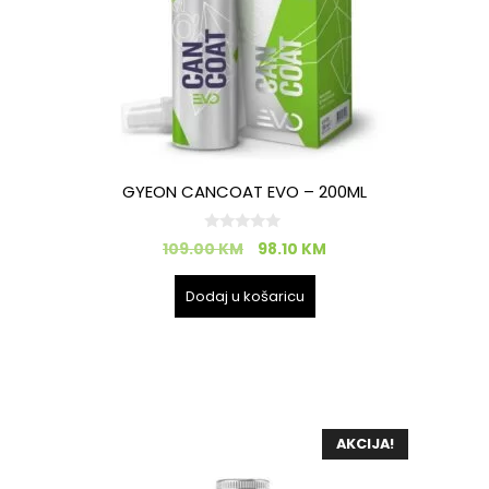
GYEON CANCOAT EVO – 200ML
0
109.00
KM
98.10
KM
o
d
5
Dodaj u košaricu
AKCIJA!